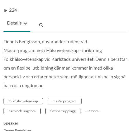
224
Details
Dennis Bengtsson, nuvarande student vid
Masterprogrammet i Hälsovetenskap - inriktning
Folkhälsovetenskap vid Karlstads universitet. Dennis berättar
om en flexibel utbildning där man kommer in med olika
perspektiv och erfarenheter samt möjlighet att nisha in sig på
barn och ungdomar.
folkhälsovetenskap
masterprogram
barn och ungdom
flexibelt upplägg
+ 9 more
Speaker
Dennis Bengtsson