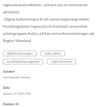
regionala kulturaktörer/-utövare och en intresserad
allmänhet.
Digital kulturmorgon är ett samarrangemang mellan
Musikhögskolan Ingesund vid Karlstads universitet,
arbetsgruppen Kultur på Kau och kulturavdelningen vid
Region Värmland
digital kulturmorgon
kultur på kau
musikhögskolan ingesund
region värmland
Speaker
Carl Unander-Scharin
Date
January 27, 2022
0:00
Appears In